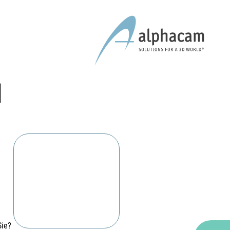
l
Sie?