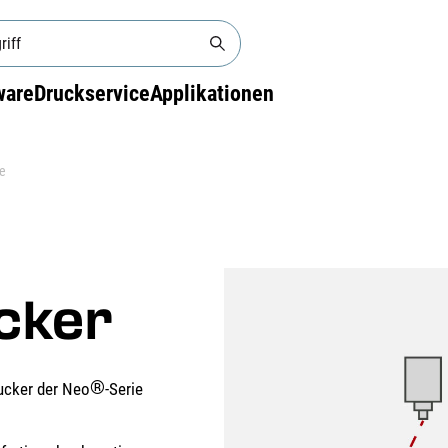
ware
Druckservice
Applikationen
e
cker
®
rucker der Neo
-Serie