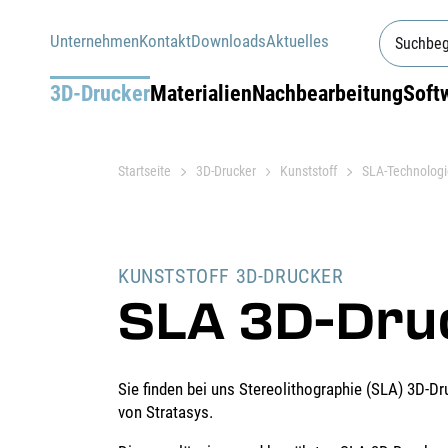
Unternehmen
Kontakt
Downloads
Aktuelles
3D-Drucker
Materialien
Nachbearbeitung
Soft
Startseite
3D-Drucker
Kunststoff
SLA-Technologi
KUNSTSTOFF 3D-DRUCKER
SLA 3D-Dru
Sie finden bei uns Stereolithographie (SLA) 3D-D
von Stratasys.