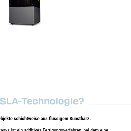
e SLA-Technologie?
Objekte schichtweise aus flüssigem Kunstharz.
tasys ist ein additives Fertigungsverfahren, bei dem eine