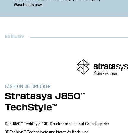
Waschtests usw.
Exklusiv
FASHION 3D-DRUCKER
Stratasys J850
™
TechStyle
™
™
™
Der J850
TechStyle
3D-Drucker arbeitet auf Grundlage der
™
3DFashion
-Technologie und bietet Vollfarb- und