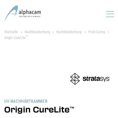
Startseite
Nachbearbeitung
Nachbearbeitung
Post-Curing
™
Origin CureLite
UV-NACHHÄRTKAMMER
Origin CureLite
™