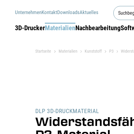
Unternehmen
Kontakt
Downloads
Aktuelles
3D-Drucker
Materialien
Nachbearbeitung
Soft
Startseite
Materialien
Kunststoff
P3
Widerst
DLP 3D-DRUCKMATERIAL
Widerstandsfä