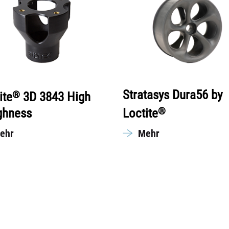
Stratasys Dura56 by
®
ite
3D 3843 High
®
ghness
Loctite
ehr
Mehr