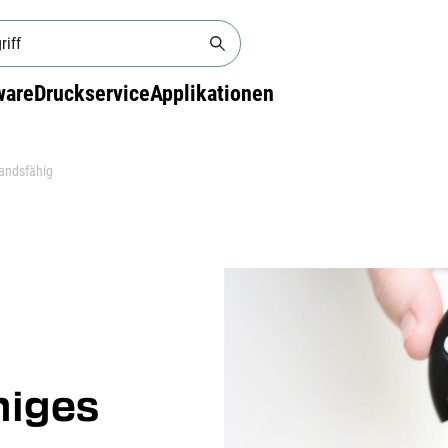
ware
Druckservice
Applikationen
andsfähig
higes