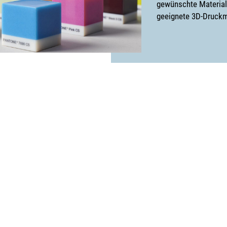
gewünschte Materiale
geeignete 3D-Druckm