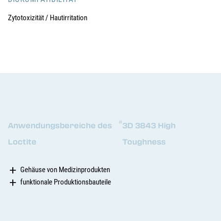
Zytotoxizität / Hautirritation
®
Anwendungsbereiche des
3D 3843 High
Loctite
Toughness
Gehäuse von Medizinprodukten
funktionale Produktionsbauteile