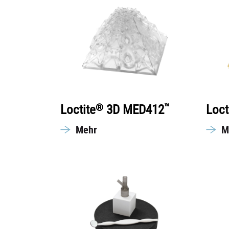
®
™
Loctite
3D MED412
Loct
Mehr
M