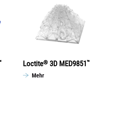
™
®
™
Loctite
3D MED9851
Mehr