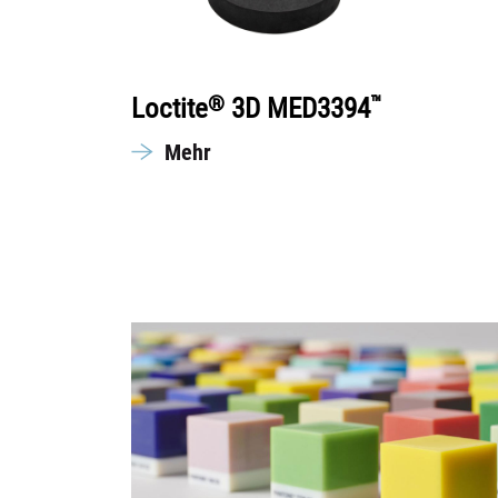
®
™
Loctite
3D MED3394
Mehr