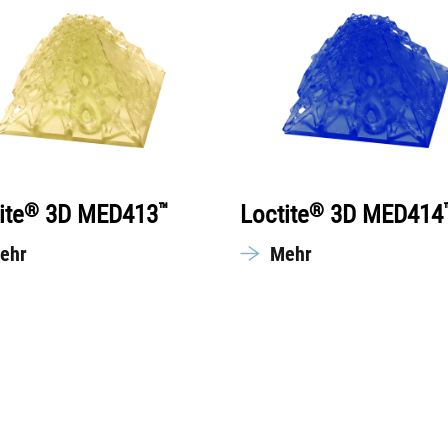
®
™
®
ite
3D MED413
Loctite
3D MED414
ehr
Mehr