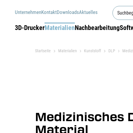
Unternehmen
Kontakt
Downloads
Aktuelles
3D-Drucker
Materialien
Nachbearbeitung
Soft
Startseite
Materialien
Kunststoff
DLP
Mediz
Medizinisches 
Material