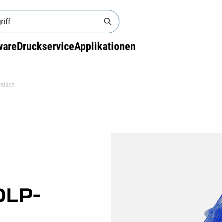
ware
Druckservice
Applikationen
inisch
DLP-