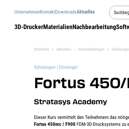
Unternehmen
Kontakt
Downloads
Aktuelles
3D-Drucker
Materialien
Nachbearbeitung
Soft
Startseite
Aktuelles
Veranstaltungen
Schulunge
Schulungen | Einsteiger
Fortus 450
Stratasys Academy
Dieser Kurs vermittelt den Teilnehmern das nöti
Fortus 450mc / F900
FDM-3D-Drucksystems zu er