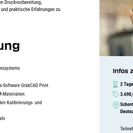
en Druckvorbereitung,
 und praktische Erfahrungen zu
lung
onssystems
Infos 
2 Tag
s-Software GrabCAD Print
-Materialien
3.690
en Kalibrierungs- und
Schorn
Deuts
als
Teiln