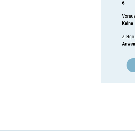
6
Vorau
Keine
Zielgr
Anwen