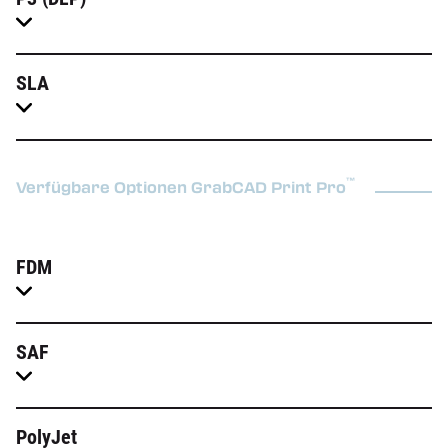
SLA
™
Verfügbare Optionen GrabCAD Print Pro
FDM
SAF
PolyJet