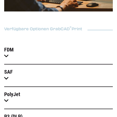
®
Verfügbare Optionen GrabCAD
Print
FDM
SAF
PolyJet
P3 (DLP)