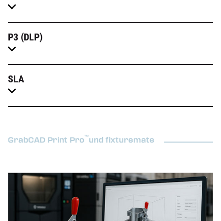
P3 (DLP)
SLA
™
GrabCAD Print Pro
und fixturemate