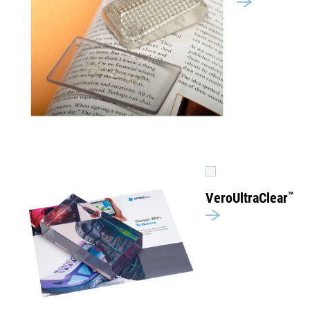
VeroUltraClear
™