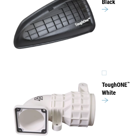
Black
ToughONE
™
White