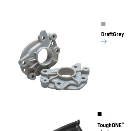
DraftGrey
ToughONE
™