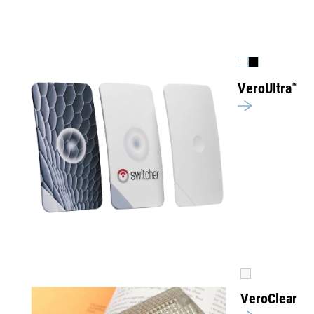
VeroUltra
™
VeroClear