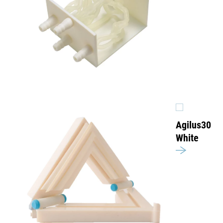
Agilus30
White