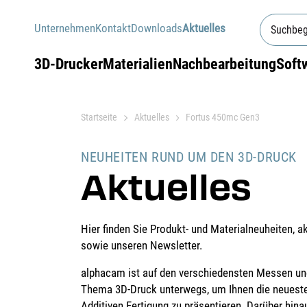
Unternehmen
Kontakt
Downloads
Aktuelles
3D-Drucker
Materialien
Nachbearbeitung
Soft
Startseite
Aktuelles
Fortus 450mc Gen3
NEUHEITEN RUND UM DEN 3D-DRUCK
Aktuelles
Hier finden Sie Produkt- und Materialneuheiten, a
sowie unseren Newsletter.
alphacam ist auf den verschiedensten Messen u
Thema 3D-Druck unterwegs, um Ihnen die neueste
Additiven Fertigung zu präsentieren. Darüber hina