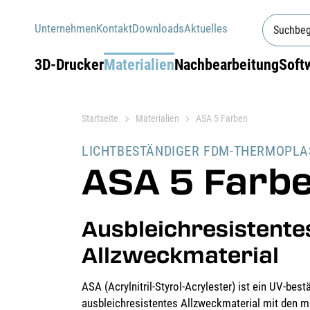
Unternehmen
Kontakt
Downloads
Aktuelles
3D-Drucker
Materialien
Nachbearbeitung
Soft
Startseite
Materialien
ASA 5 Farben
LICHTBESTÄNDIGER FDM-THERMOPLA
ASA 5 Farb
Ausbleichresistente
Allzweckmaterial
ASA (Acrylnitril-Styrol-Acrylester) ist ein UV-best
ausbleichresistentes Allzweckmaterial mit den 