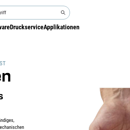
ware
Druckservice
Applikationen
ST
en
s
ändiges,
mechanischen