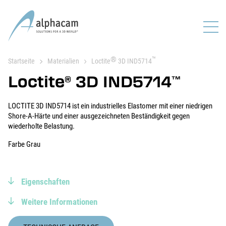
®
™
Startseite
Materialien
Loctite
3D IND5714
Loctite
3D IND5714
®
™
LOCTITE 3D IND5714 ist ein industrielles Elastomer mit einer niedrigen
Shore-A-Härte und einer ausgezeichneten Beständigkeit gegen
wiederholte Belastung.
Farbe Grau
Eigenschaften
Weitere Informationen