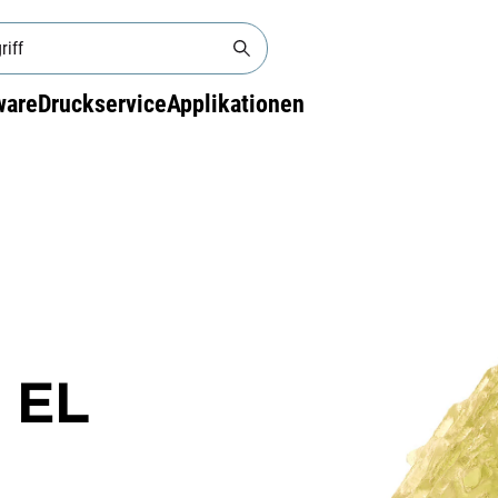
ware
Druckservice
Applikationen
EL
®