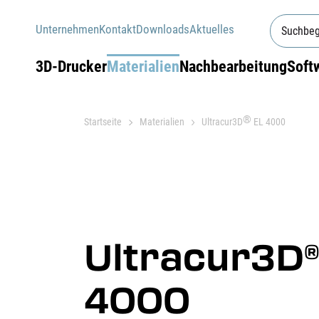
Unternehmen
Kontakt
Downloads
Aktuelles
3D-Drucker
Materialien
Nachbearbeitung
Soft
®
Startseite
Materialien
Ultracur3D
EL 4000
Ultracur3D
4000