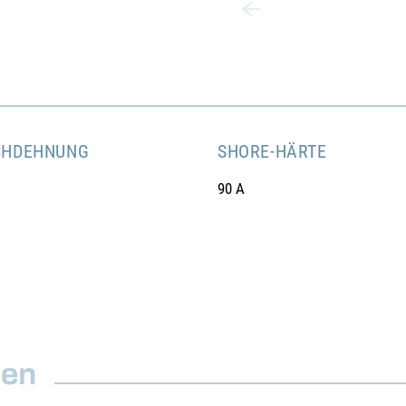
CHDEHNUNG
SHORE-HÄRTE
90 A
nen