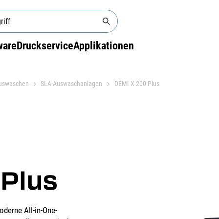
ware
Druckservice
Applikationen
uswaschen
SLA-Auswaschanlagen
DEMI X 200 Plus
Plus
derne All-in-One-