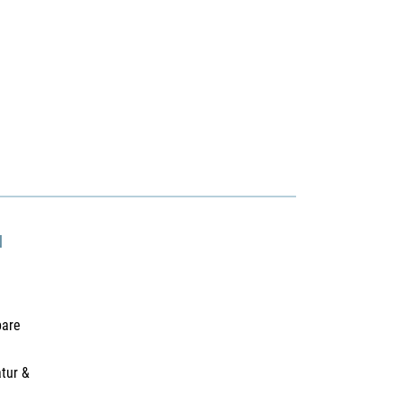
N
bare
tur &