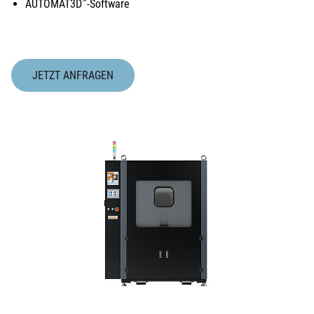
AUTOMAT3D
-Software
™
JETZT ANFRAGEN